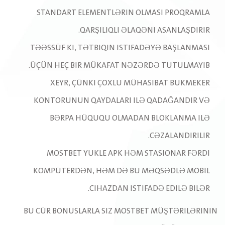
STANDART ELEMENTLƏRIN OLMASI PROQRAMLA
QARŞILIQLI ƏLAQƏNI ASANLAŞDIRIR.
TƏƏSSÜF KI, TƏTBIQIN ISTIFADƏYƏ BAŞLANMASI
ÜÇÜN HEÇ BIR MÜKAFAT NƏZƏRDƏ TUTULMAYIB.
XEYR, ÇÜNKI ÇOXLU MÜHASIBAT BUKMEKER
KONTORUNUN QAYDALARI ILƏ QADAĞANDIR VƏ
BƏRPA HÜQUQU OLMADAN BLOKLANMA ILƏ
CƏZALANDIRILIR.
MOSTBET YUKLE APK HƏM STASIONAR FƏRDI
KOMPÜTERDƏN, HƏM DƏ BU MƏQSƏDLƏ MOBIL
CIHAZDAN ISTIFADƏ EDILƏ BILƏR.
BU CÜR BONUSLARLA SIZ MOSTBET MÜŞTƏRILƏRININ