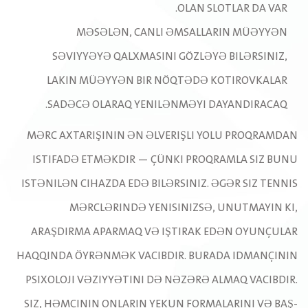
OLAN SLOTLAR DA VAR.
MƏSƏLƏN, CANLI ƏMSALLARIN MÜƏYYƏN
SƏVIYYƏYƏ QALXMASINI GÖZLƏYƏ BILƏRSINIZ,
LAKIN MÜƏYYƏN BIR NÖQTƏDƏ KOTIROVKALAR
SADƏCƏ OLARAQ YENILƏNMƏYI DAYANDIRACAQ.
MƏRC AXTARIŞININ ƏN ƏLVERIŞLI YOLU PROQRAMDAN
ISTIFADƏ ETMƏKDIR — ÇÜNKI PROQRAMLA SIZ BUNU
ISTƏNILƏN CIHAZDA EDƏ BILƏRSINIZ. ƏGƏR SIZ TENNIS
MƏRCLƏRINDƏ YENISINIZSƏ, UNUTMAYIN KI,
ARAŞDIRMA APARMAQ VƏ IŞTIRAK EDƏN OYUNÇULAR
HAQQINDA ÖYRƏNMƏK VACIBDIR. BURADA IDMANÇININ
PSIXOLOJI VƏZIYYƏTINI DƏ NƏZƏRƏ ALMAQ VACIBDIR.
SIZ, HƏMÇININ ONLARIN YEKUN FORMALARINI VƏ BAŞ-