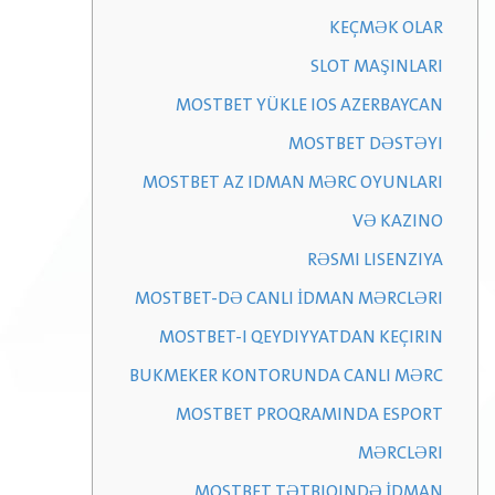
KEÇMƏK OLAR
SLOT MAŞINLARI
MOSTBET YÜKLE IOS AZERBAYCAN
MOSTBET DƏSTƏYI
MOSTBET AZ IDMAN MƏRC OYUNLARI
VƏ KAZINO
RƏSMI LISENZIYA
MOSTBET-DƏ CANLI İDMAN MƏRCLƏRI
MOSTBET-I QEYDIYYATDAN KEÇIRIN
BUKMEKER KONTORUNDA CANLI MƏRC
MOSTBET PROQRAMINDA ESPORT
MƏRCLƏRI
MOSTBET TƏTBIQINDƏ İDMAN