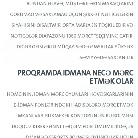
BUNDAN ƏLAVƏ, MÜŞTƏRILƏRIN MARAQLARINI
QORUMAQ VƏ SAXLAMAQ ÜÇÜN ŞIRKƏT NƏTICƏLƏRIN
SIYAHISINI QISALTMIR. ORTA MARJA 3% TƏŞKIL EDIR VƏ
NƏTICƏLƏR DIAPAZONU 1980 MƏRC” “SEÇIMINƏ ÇATIR.
DIGƏR OFISLƏRLƏ MÜQAYISƏDƏ ƏMSALLAR YÜKSƏK
SƏVIYYƏDƏ SAXLANILIR.
PROQRAMDA IDMANA NECƏ MƏRC
ETMƏK OLAR
HƏMÇININ, IDMAN MƏRC OYUNLARI HƏVƏSKARLARININ
E-İDMAN FƏNLƏRINDƏKI HADISƏLƏRƏ MƏRC ETMƏK
IMKANI VAR. BUKMEKER KONTORUNUN BU BÖLMƏSI
DOQQUZ KIBER FƏNNI TƏQDIM EDIR. ÜMUMILIKDƏ, 26
IDMAN VƏ ESPORTS BÖLMƏSI OYUNÇULAR ÜÇÜN