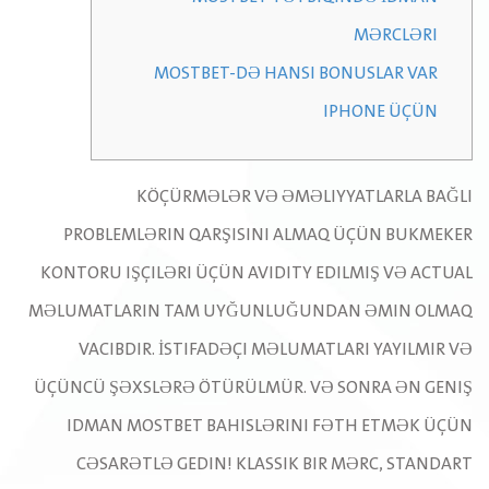
MƏRCLƏRI
MOSTBET-DƏ HANSI BONUSLAR VAR
IPHONE ÜÇÜN
KÖÇÜRMƏLƏR VƏ ƏMƏLIYYATLARLA BAĞLI
PROBLEMLƏRIN QARŞISINI ALMAQ ÜÇÜN BUKMEKER
KONTORU IŞÇILƏRI ÜÇÜN AVIDITY EDILMIŞ VƏ ACTUAL
MƏLUMATLARIN TAM UYĞUNLUĞUNDAN ƏMIN OLMAQ
VACIBDIR. İSTIFADƏÇI MƏLUMATLARI YAYILMIR VƏ
ÜÇÜNCÜ ŞƏXSLƏRƏ ÖTÜRÜLMÜR. VƏ SONRA ƏN GENIŞ
IDMAN MOSTBET BAHISLƏRINI FƏTH ETMƏK ÜÇÜN
CƏSARƏTLƏ GEDIN! KLASSIK BIR MƏRC, STANDART