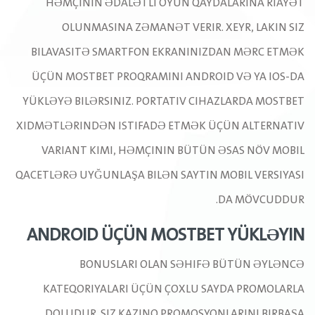
HƏMÇININ ƏDALƏTLI OYUN QAYDALARINA RIAYƏT
OLUNMASINA ZƏMANƏT VERIR. XEYR, LAKIN SIZ
BILAVASITƏ SMARTFON EKRANINIZDAN MƏRC ETMƏK
ÜÇÜN MOSTBET PROQRAMINI ANDROID VƏ YA IOS-DA
YÜKLƏYƏ BILƏRSINIZ. PORTATIV CIHAZLARDA MOSTBET
XIDMƏTLƏRINDƏN ISTIFADƏ ETMƏK ÜÇÜN ALTERNATIV
VARIANT KIMI, HƏMÇININ BÜTÜN ƏSAS NÖV MOBIL
QACETLƏRƏ UYĞUNLAŞA BILƏN SAYTIN MOBIL VERSIYASI
DA MÖVCUDDUR.
ANDROID ÜÇÜN MOSTBET YÜKLƏYIN
BONUSLARI OLAN SƏHIFƏ BÜTÜN ƏYLƏNCƏ
KATEQORIYALARI ÜÇÜN ÇOXLU SAYDA PROMOLARLA
DOLUDUR. SIZ KAZINO PROMOSYONLARINI BIRBAŞA