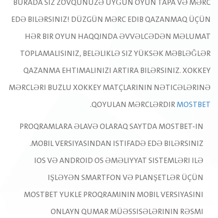
BURADA SIZ ZÖVQÜNÜZƏ UYĞUN OYUN TAPA VƏ MƏRC
EDƏ BILƏRSINIZ! DÜZGÜN MƏRC EDIB QAZANMAQ ÜÇÜN
HƏR BIR OYUN HAQQINDA ƏVVƏLCƏDƏN MƏLUMAT
TOPLAMALISINIZ, BELƏLIKLƏ SIZ YÜKSƏK MƏBLƏĞLƏR
QAZANMA EHTIMALINIZI ARTIRA BILƏRSINIZ. XOKKEY
MƏRCLƏRI BUZLU XOKKEY MATÇLARININ NƏTICƏLƏRINƏ
.
QOYULAN MƏRCLƏRDIR
MOSTBET
PROQRAMLARA ƏLAVƏ OLARAQ SAYTDA MOSTBET-IN
MOBIL VERSIYASINDAN ISTIFADƏ EDƏ BILƏRSINIZ.
IOS VƏ ANDROID OS ƏMƏLIYYAT SISTEMLƏRI ILƏ
IŞLƏYƏN SMARTFON VƏ PLANŞETLƏR ÜÇÜN
MOSTBET YUKLE PROQRAMININ MOBIL VERSIYASINI
ONLAYN QUMAR MÜƏSSISƏLƏRININ RƏSMI