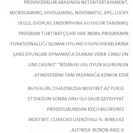
PROVAYDERLƏR ARASINDA NETENTERTAINMENT,
MICROGAMING, VIVOGAMING, NOVOMATIC, XPG, LUCKY
SKILLS, EVOPLAY, ENDORPHINA VƏ DIGƏR TANINMIŞ
PROQRAM TƏRTIBATÇILARI VAR. MOBIL PROQRAMIN
FUNKSIONALLIĞI QUMAR ƏYLƏNCƏ HƏVƏSKARLARINA
ŞANS OYUNLARI OYNAMAĞA OLANAK VERIR. CANLI ON
LINE CASINO” “BÖLMƏSI ƏSL OYUN KLUBUNUN
ATMOSFERINI TAM YAŞAMAĞA KÖMƏK EDIR.
MƏSƏLƏN, CIHAZINIZDA MOSTBET AZ YUKLE
ETDIKDƏN SONRA ONU IŞƏ SALIB QEYDIYYAT
PROSEDURUNDAN KEÇƏ BILƏRSINIZ.
MOSTBET, CURACAO LISENZIYALI № 8048/JAZ
ALTINDA BIZBON AND. V.