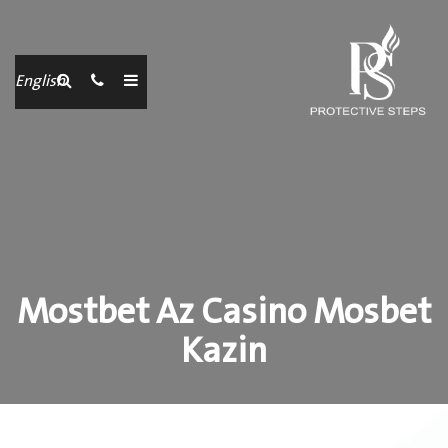
tps://minereplica.com/
English
Mostbet Az Casino Mosbet
Kazin