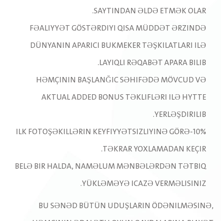
SAYTINDAN ƏLDƏ ETMƏK OLAR.
FƏALIYYƏT GÖSTƏRDIYI QISA MÜDDƏT ƏRZINDƏ
DÜNYANIN APARICI BUKMEKER TƏŞKILATLARI ILƏ
LAYIQLI RƏQABƏT APARA BILIB.
HƏMÇININ BAŞLANĞIC SƏHIFƏDƏ MÖVCUD VƏ
AKTUAL ADDED BONUS TƏKLIFLƏRI ILƏ HYTTE
YERLƏŞDIRILIB.
10%-ILK FOTOŞƏKILLƏRIN KEYFIYYƏTSIZLIYINƏ GÖRƏ
TƏKRAR YOXLAMADAN KEÇIR.
BELƏ BIR HALDA, NAMƏLUM MƏNBƏLƏRDƏN TƏTBIQ
YÜKLƏMƏYƏ ICAZƏ VERMƏLISINIZ.
BU SƏNƏD BÜTÜN UDUŞLARIN ÖDƏNILMƏSINƏ,