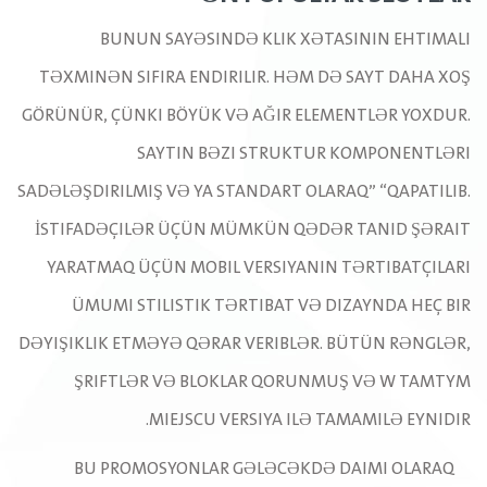
BUNUN SAYƏSINDƏ KLIK XƏTASININ EHTIMALI
TƏXMINƏN SIFIRA ENDIRILIR. HƏM DƏ SAYT DAHA XOŞ
GÖRÜNÜR, ÇÜNKI BÖYÜK VƏ AĞIR ELEMENTLƏR YOXDUR.
SAYTIN BƏZI STRUKTUR KOMPONENTLƏRI
SADƏLƏŞDIRILMIŞ VƏ YA STANDART OLARAQ” “QAPATILIB.
İSTIFADƏÇILƏR ÜÇÜN MÜMKÜN QƏDƏR TANID ŞƏRAIT
YARATMAQ ÜÇÜN MOBIL VERSIYANIN TƏRTIBATÇILARI
ÜMUMI STILISTIK TƏRTIBAT VƏ DIZAYNDA HEÇ BIR
DƏYIŞIKLIK ETMƏYƏ QƏRAR VERIBLƏR. BÜTÜN RƏNGLƏR,
ŞRIFTLƏR VƏ BLOKLAR QORUNMUŞ VƏ W TAMTYM
MIEJSCU VERSIYA ILƏ TAMAMILƏ EYNIDIR.
BU PROMOSYONLAR GƏLƏCƏKDƏ DAIMI OLARAQ