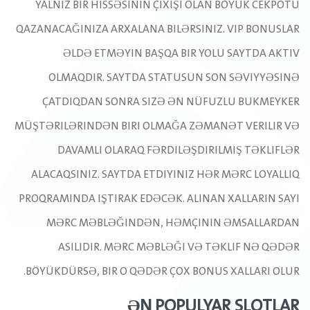
YALNIZ BIR HISSƏSININ ÇIXIŞI OLAN BÖYÜK CEKPOTU
QAZANACAĞINIZA ARXALANA BILƏRSINIZ. VIP BONUSLAR
ƏLDƏ ETMƏYIN BAŞQA BIR YOLU SAYTDA AKTIV
OLMAQDIR. SAYTDA STATUSUN SON SƏVIYYƏSINƏ
ÇATDIQDAN SONRA SIZƏ ƏN NÜFUZLU BUKMEYKER
MÜŞTƏRILƏRINDƏN BIRI OLMAĞA ZƏMANƏT VERILIR VƏ
DAVAMLI OLARAQ FƏRDILƏŞDIRILMIŞ TƏKLIFLƏR
ALACAQSINIZ. SAYTDA ETDIYINIZ HƏR MƏRC LOYALLIQ
PROQRAMINDA IŞTIRAK EDƏCƏK. ALINAN XALLARIN SAYI
MƏRC MƏBLƏĞINDƏN, HƏMÇININ ƏMSALLARDAN
ASILIDIR. MƏRC MƏBLƏĞI VƏ TƏKLIF NƏ QƏDƏR
BÖYÜKDÜRSƏ, BIR O QƏDƏR ÇOX BONUS XALLARI OLUR.
ƏN POPULYAR SLOTLAR