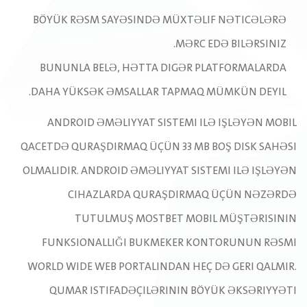
BÖYÜK RƏSM SAYƏSINDƏ MÜXTƏLIF NƏTICƏLƏRƏ
MƏRC EDƏ BILƏRSINIZ.
BUNUNLA BELƏ, HƏTTA DIGƏR PLATFORMALARDA
DAHA YÜKSƏK ƏMSALLAR TAPMAQ MÜMKÜN DEYIL.
ANDROID ƏMƏLIYYAT SISTEMI ILƏ IŞLƏYƏN MOBIL
QACETDƏ QURAŞDIRMAQ ÜÇÜN 33 MB BOŞ DISK SAHƏSI
OLMALIDIR. ANDROID ƏMƏLIYYAT SISTEMI ILƏ IŞLƏYƏN
CIHAZLARDA QURAŞDIRMAQ ÜÇÜN NƏZƏRDƏ
TUTULMUŞ MOSTBET MOBIL MÜŞTƏRISININ
FUNKSIONALLIĞI BUKMEKER KONTORUNUN RƏSMI
WORLD WIDE WEB PORTALINDAN HEÇ DƏ GERI QALMIR.
QUMAR ISTIFADƏÇILƏRININ BÖYÜK ƏKSƏRIYYƏTI