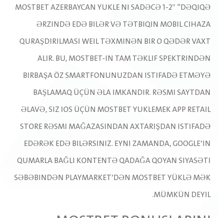
MOSTBET AZERBAYCAN YUKLE NI SADƏCƏ 1-2″ “DƏQIQƏ
ƏRZINDƏ EDƏ BILƏR VƏ TƏTBIQIN MOBIL CIHAZA
QURAŞDIRILMASI WEIL TƏXMINƏN BIR O QƏDƏR VAXT
ALIR. BU, MOSTBET-IN TAM TƏKLIF SPEKTRINDƏN
BIRBAŞA ÖZ SMARTFONUNUZDAN ISTIFADƏ ETMƏYƏ
BAŞLAMAQ ÜÇÜN ƏLA IMKANDIR. RƏSMI SAYTDAN
ƏLAVƏ, SIZ IOS ÜÇÜN MOSTBET YUKLEMEK APP RETAIL
STORE RƏSMI MAĞAZASINDAN AXTARIŞDAN ISTIFADƏ
EDƏRƏK EDƏ BILƏRSINIZ. EYNI ZAMANDA, GOOGLE’IN
QUMARLA BAĞLI KONTENTƏ QADAĞA QOYAN SIYASƏTI
SƏBƏBINDƏN PLAYMARKET’DƏN MOSTBET YÜKLƏ MƏK
MÜMKÜN DEYIL.